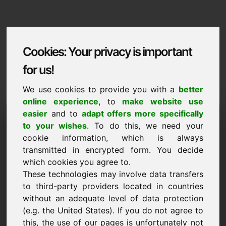
Cookies: Your privacy is important
for us!
We use cookies to provide you with a
better
online experience
, to
make website use
Domaininformation
easier
and to
adapt offers more specifically
to your wishes
. To do this, we need your
Domaininformation | Italiano
cookie information, which is always
transmitted in encrypted form. You decide
Prezzo speciale: 2.000,00 Euro (IVA
esclusa)
which cookies you agree to.
These technologies may involve data transfers
NUOVO
to third-party providers located in countries
Una selezione di altri domini su Find-Your-Domain.eu
without an adequate level of data protection
scopri ora ->
(e.g. the United States). If you do not agree to
this, the use of our pages is unfortunately not